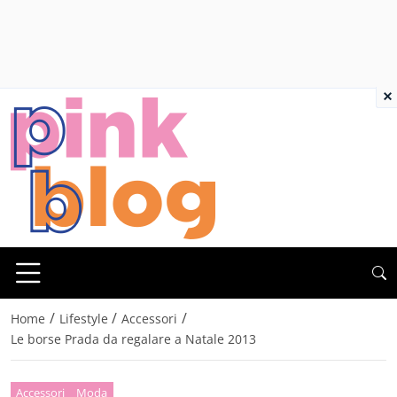
×
/
/
/
Home
Lifestyle
Accessori
Le borse Prada da regalare a Natale 2013
Accessori
Moda