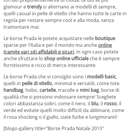
glamour e
trendy
si alternano ai modelli di sempre,
quelli casual in pelle di vitello che hanno tutte le carte in
regola per restare sempre cool e alla moda, senza
tramontare mai.
Le borse Prada le potete acquistare nelle
boutique
sparse per l’Italia e per il mondo ma anche
online
tramite vari siti affidabili e sicuri
, in ogni caso potete
anche sfruttare lo
shop online ufficiale
che è sempre
fornitissimo e ricco di merce interessante.
Le borse Prada che vi consiglio sono i
modelli basic
,
quelli in
pelle di vitello
, minimal e versatili, come tote.
handbag
, hobo,
cartelle
, tracolle e
mini bag
, borse di
qualità che si possono indossare sempre! Scegliete
colori abbastanza sobri, come il nero, il
blu
, il
rosso
, il
verde ed evitate quelli molto difficili da abbinare, come
il rosa shocking o il giallo, siate furbe e lungimiranti!
[blogo-gallery title=”Borse Prada Natale 2013″