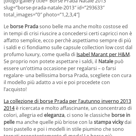
[blogo-gallery title=”Borse Prada Natale 2013″
slug=”borse-prada-natale-2013″ id=”293633″
total_images=”0″ photo=”1,2,3,4″]
Le
borse Prada
sono belle ma anche molto costose ed
in tempi di crisi riuscire a concedersi certi capricci non è
affatto semplice, ecco perchè aspettiamo sempre di più
i saldi e ci fiondiamo sulle capsule collection low cost dal
profumo luxury, come quella di
Isabel Marant per H&M
.
Se proprio non potete aspettare i saldi, il
Natale
può
essere un’ottima occasione per regalarsi – o farsi
regalare- una bellissima borsa Prada, scegliete con cura
il modello più adatto a voi e poi procedete con
l’acquisto!
La collezione di borse Prada per l’autunno inverno 2013
2014
è ricercata e molto affascinante, un concentrato di
colori, allegria ed
eleganza
, ci sono le classiche
borse in
pelle
ma anche quelle più briose con la
stampa vicky
dai
toni pastello e poi i modelli in stile piumino che sono
tornati prepotentemente di moda! Le borse più