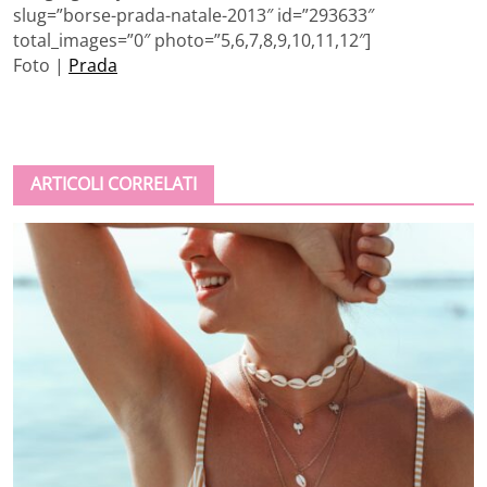
slug=”borse-prada-natale-2013″ id=”293633″
total_images=”0″ photo=”5,6,7,8,9,10,11,12″]
Foto |
Prada
ARTICOLI CORRELATI