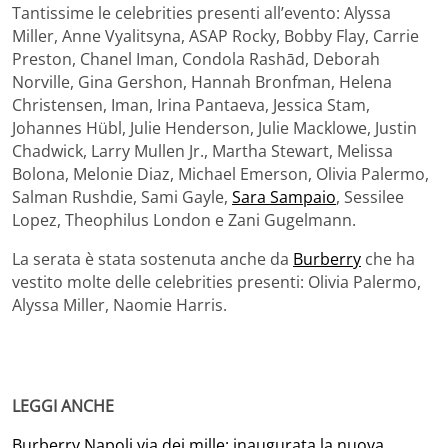
Tantissime le celebrities presenti all’evento: Alyssa
Miller, Anne Vyalitsyna, ASAP Rocky, Bobby Flay, Carrie
Preston, Chanel Iman, Condola Rashād, Deborah
Norville, Gina Gershon, Hannah Bronfman, Helena
Christensen, Iman, Irina Pantaeva, Jessica Stam,
Johannes Hübl, Julie Henderson, Julie Macklowe, Justin
Chadwick, Larry Mullen Jr., Martha Stewart, Melissa
Bolona, Melonie Diaz, Michael Emerson, Olivia Palermo,
Salman Rushdie, Sami Gayle,
Sara Sampaio
, Sessilee
Lopez, Theophilus London e Zani Gugelmann.
La serata è stata sostenuta anche da
Burberry
che ha
vestito molte delle celebrities presenti: Olivia Palermo,
Alyssa Miller, Naomie Harris.
LEGGI ANCHE
Burberry Napoli via dei mille: inaugurata la nuova