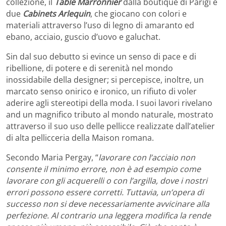
collezione, il
Table Marronnier
dalla boutique di Parigi e
due
Cabinets Arlequin
, che giocano con colori e
materiali attraverso l’uso di legno di amaranto ed
ebano, acciaio, guscio d’uovo e galuchat.
Sin dal suo debutto si evince un senso di pace e di
ribellione, di potere e di serenità nel mondo
inossidabile della designer; si percepisce, inoltre, un
marcato senso onirico e ironico, un rifiuto di voler
aderire agli stereotipi della moda. I suoi lavori rivelano
and un magnifico tributo al mondo naturale, mostrato
attraverso il suo uso delle pellicce realizzate dall’atelier
di alta pellicceria della Maison romana.
Secondo Maria Pergay, “
lavorare con l’acciaio non
consente il minimo errore, non è ad esempio come
lavorare con gli acquerelli o con l’argilla, dove i nostri
errori possono essere corretti. Tuttavia, un’opera di
successo non si deve necessariamente avvicinare alla
perfezione. Al contrario una leggera modifica la rende