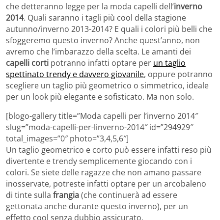
che detteranno legge per la moda capelli dell’
inverno
2014
. Quali saranno i tagli più cool della stagione
autunno/inverno 2013-2014? E quali i colori più belli che
sfoggeremo questo inverno? Anche quest’anno, non
avremo che l’imbarazzo della scelta. Le amanti dei
capelli corti
potranno infatti optare per
un taglio
spettinato trendy e davvero giovanile
, oppure potranno
scegliere un taglio più geometrico o simmetrico, ideale
per un look più elegante e sofisticato. Ma non solo.
[blogo-gallery title=”Moda capelli per l’inverno 2014″
slug=”moda-capelli-per-linverno-2014″ id=”294929″
total_images=”0″ photo=”3,4,5,6″]
Un taglio geometrico e corto può essere infatti reso più
divertente e trendy semplicemente giocando con i
colori. Se siete delle ragazze che non amano passare
inosservate, potreste infatti optare per un arcobaleno
di tinte sulla
frangia
(che continuerà ad essere
gettonata anche durante questo inverno), per un
effetto cool senza dubbio assicurato.