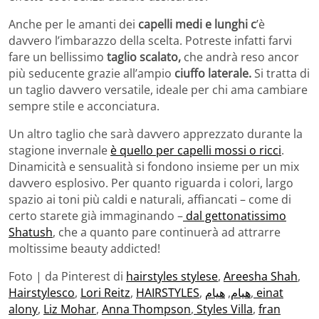
Anche per le amanti dei
capelli medi e lunghi c
’è
davvero l’imbarazzo della scelta. Potreste infatti farvi
fare un bellissimo
taglio scalato,
che andrà reso ancor
più seducente grazie all’ampio
ciuffo laterale.
Si tratta di
un taglio davvero versatile, ideale per chi ama cambiare
sempre stile e acconciatura.
Un altro taglio che sarà davvero apprezzato durante la
stagione invernale
è quello per capelli mossi o ricci
.
Dinamicità e sensualità si fondono insieme per un mix
davvero esplosivo. Per quanto riguarda i colori, largo
spazio ai toni più caldi e naturali, affiancati – come di
certo starete già immaginando –
dal gettonatissimo
Shatush
, che a quanto pare continuerà ad attrarre
moltissime beauty addicted!
Foto | da Pinterest di
hairstyles stylese
,
Areesha Shah
,
Hairstylesco
,
Lori Reitz
,
HAIRSTYLES
,
هيام
,
هيام
,
einat
alony
,
Liz Mohar
,
Anna Thompson
,
Styles Villa
,
fran