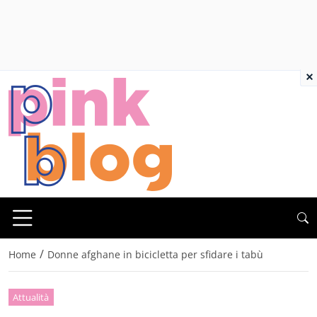
×
/
Home
Donne afghane in bicicletta per sfidare i tabù
Attualità