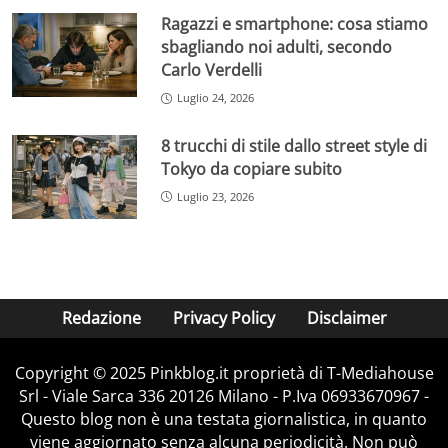
Ragazzi e smartphone: cosa stiamo
sbagliando noi adulti, secondo
Carlo Verdelli
Luglio 24, 2026
8 trucchi di stile dallo street style di
Tokyo da copiare subito
Luglio 23, 2026
Redazione
Privacy Policy
Disclaimer
Copyright © 2025 Pinkblog.it proprietà di T-Mediahouse
Srl - Viale Sarca 336 20126 Milano - P.Iva 06933670967 -
Questo blog non è una testata giornalistica, in quanto
viene aggiornato senza alcuna periodicità. Non può