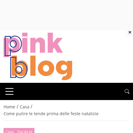
×
/
/
Home
Casa
Come pulire le tende prima delle feste natalizie
Casa
Fai da te