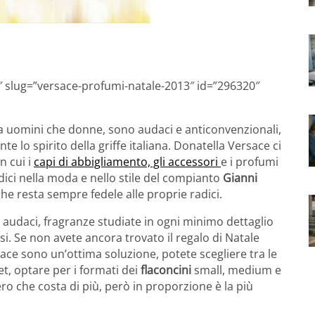
3″ slug=”versace-profumi-natale-2013″ id=”296320″
ia uomini che donne, sono audaci e anticonvenzionali,
e lo spirito della griffe italiana. Donatella Versace ci
n cui i
capi di abbigliamento, gli accessori
e i profumi
ici nella moda e nello stile del compianto
Gianni
che resta sempre fedele alle proprie radici.
 audaci, fragranze studiate in ogni minimo dettaglio
si. Se non avete ancora trovato il regalo di Natale
ace sono un’ottima soluzione, potete scegliere tra le
t, optare per i formati dei
flaconcini
small, medium e
ero che costa di più, però in proporzione è la più