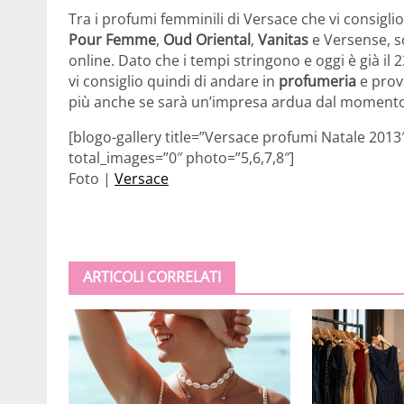
Tra i profumi femminili di Versace che vi consigli
Pour Femme
,
Oud Oriental
,
Vanitas
e Versense, s
online. Dato che i tempi stringono e oggi è già il
vi consiglio quindi di andare in
profumeria
e prov
più anche se sarà un’impresa ardua dal momento c
[blogo-gallery title=”Versace profumi Natale 201
total_images=”0″ photo=”5,6,7,8″]
Foto |
Versace
ARTICOLI CORRELATI