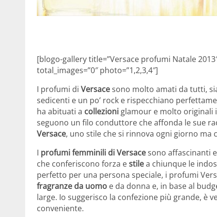
[blogo-gallery title=”Versace profumi Natale 201
total_images=”0″ photo=”1,2,3,4″]
I profumi di
Versace
sono molto amati da tutti, s
sedicenti e un po’ rock e rispecchiano perfettament
ha abituati a
collezioni
glamour e molto originali i
seguono un filo conduttore che affonda le sue rad
Versace
, uno stile che si rinnova ogni giorno ma 
I
profumi femminili di Versace
sono affascinanti e
che conferiscono forza e
stile
a chiunque le indos
perfetto per una persona speciale, i profumi Vers
fragranze da uomo
e da donna e, in base al budge
large. Io suggerisco la confezione più grande, è v
conveniente.