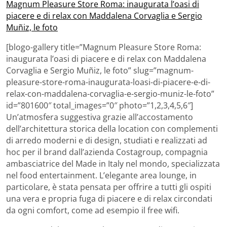
Magnum Pleasure Store Roma: inaugurata l’oasi di
piacere e di relax con Maddalena Corvaglia e Sergio
Muñiz, le foto
[blogo-gallery title=”Magnum Pleasure Store Roma:
inaugurata l’oasi di piacere e di relax con Maddalena
Corvaglia e Sergio Muñiz, le foto” slug=”magnum-
pleasure-store-roma-inaugurata-loasi-di-piacere-e-di-
relax-con-maddalena-corvaglia-e-sergio-muniz-le-foto”
id=”801600″ total_images=”0″ photo=”1,2,3,4,5,6″]
Un’atmosfera suggestiva grazie all’accostamento
dell’architettura storica della location con complementi
di arredo moderni e di design, studiati e realizzati ad
hoc per il brand dall’azienda Costagroup, compagnia
ambasciatrice del Made in Italy nel mondo, specializzata
nel food entertainment. L’elegante area lounge, in
particolare, è stata pensata per offrire a tutti gli ospiti
una vera e propria fuga di piacere e di relax circondati
da ogni comfort, come ad esempio il free wifi.