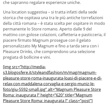
che sapranno regalare esperienze uniche.
Una location suggestiva – si tratta infatti della sede
storica che ospitava una tra le più antiche torrefazioni
della città romana – è stata scelta per ospitare in modo
permanente lo Store romano. Aperto dalle 9 del
mattino con golose colazioni, caffetteria e pasticceria, il
piacere firmato Magnum prosegue con il gelato
personalizzato My Magnum e fino a tarda sera con i
Pleasure Drinks, che comprendono una selezione
pregiata di bollicine e vini.
[img src=”http://media-
s3.blogosfere.it/styleandfashion/m/mag/magnum-
pleasure-store-roma-inaugurata-loasi-di-piacere-e-di-
relax-con-maddalena-corvaglia-e-sergio-muniz-le-
foto/giu-5592-small.jpg” alt=”Magnum Pleasure Store
Roma: inaugurata l” height=”620″ title=”Magnum
Pleasure Store Roma: inaugurata l” class=”post”]