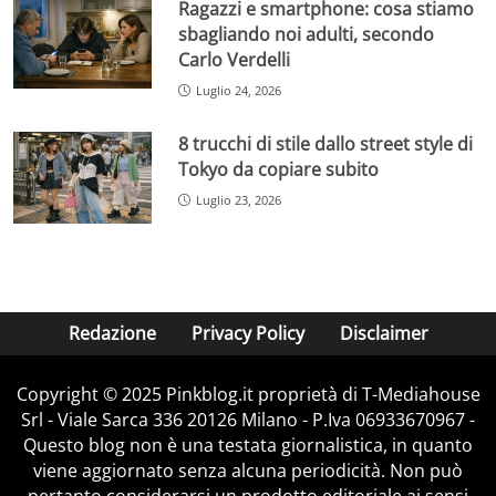
Ragazzi e smartphone: cosa stiamo
sbagliando noi adulti, secondo
Carlo Verdelli
Luglio 24, 2026
8 trucchi di stile dallo street style di
Tokyo da copiare subito
Luglio 23, 2026
Redazione
Privacy Policy
Disclaimer
Copyright © 2025 Pinkblog.it proprietà di T-Mediahouse
Srl - Viale Sarca 336 20126 Milano - P.Iva 06933670967 -
Questo blog non è una testata giornalistica, in quanto
viene aggiornato senza alcuna periodicità. Non può