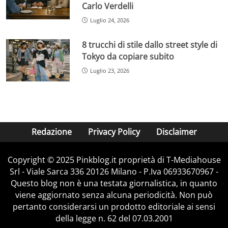
Carlo Verdelli
Luglio 24, 2026
8 trucchi di stile dallo street style di
Tokyo da copiare subito
Luglio 23, 2026
Redazione
Privacy Policy
Disclaimer
Copyright © 2025 Pinkblog.it proprietà di T-Mediahouse
Srl - Viale Sarca 336 20126 Milano - P.Iva 06933670967 -
Questo blog non è una testata giornalistica, in quanto
viene aggiornato senza alcuna periodicità. Non può
pertanto considerarsi un prodotto editoriale ai sensi
della legge n. 62 del 07.03.2001