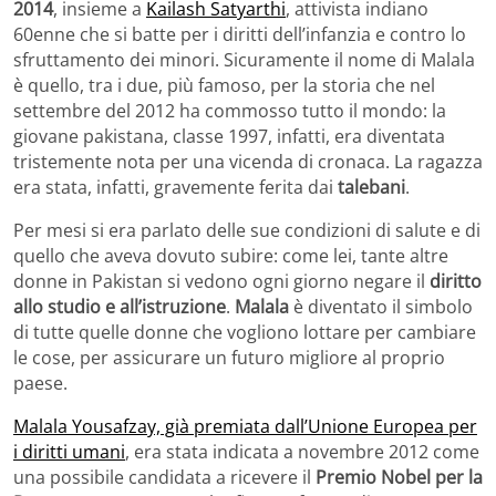
2014
, insieme a
Kailash Satyarthi
, attivista indiano
60enne che si batte per i diritti dell’infanzia e contro lo
sfruttamento dei minori. Sicuramente il nome di Malala
è quello, tra i due, più famoso, per la storia che nel
settembre del 2012 ha commosso tutto il mondo: la
giovane pakistana, classe 1997, infatti, era diventata
tristemente nota per una vicenda di cronaca. La ragazza
era stata, infatti, gravemente ferita dai
talebani
.
Per mesi si era parlato delle sue condizioni di salute e di
quello che aveva dovuto subire: come lei, tante altre
donne in Pakistan si vedono ogni giorno negare il
diritto
allo studio e all’istruzione
.
Malala
è diventato il simbolo
di tutte quelle donne che vogliono lottare per cambiare
le cose, per assicurare un futuro migliore al proprio
paese.
Malala Yousafzay, già premiata dall’Unione Europea per
i diritti umani
, era stata indicata a novembre 2012 come
una possibile candidata a ricevere il
Premio Nobel per la