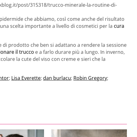
kblog.it/post/315318/trucco-minerale-la-routine-di-
 epidermide che abbiamo, così come anche del risultato
una scelta importante a livello di cosmetici per la
cura
e di prodotto che ben si adattano a rendere la sessione
ionare il trucco
e a farlo durare più a lungo. In inverno,
lare la cute del viso con creme e sieri che la
ntor
;
Lisa Everette
;
dan burlacu
;
Robin Gregory
;