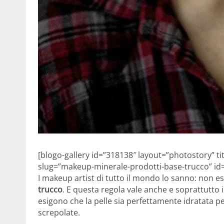
[blogo-gallery id=”318138″ layout=”photostory” t
slug=”makeup-minerale-prodotti-base-trucco” id=
I makeup artist di tutto il mondo lo sanno: non 
trucco
. E questa regola vale anche e soprattutto 
esigono che la pelle sia perfettamente idratata pe
screpolate.