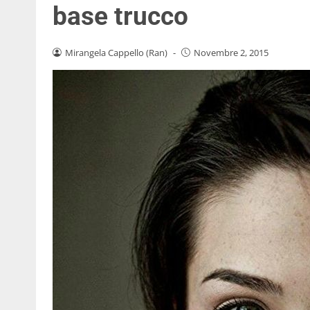
base trucco
Mirangela Cappello (Ran)
-
Novembre 2, 2015