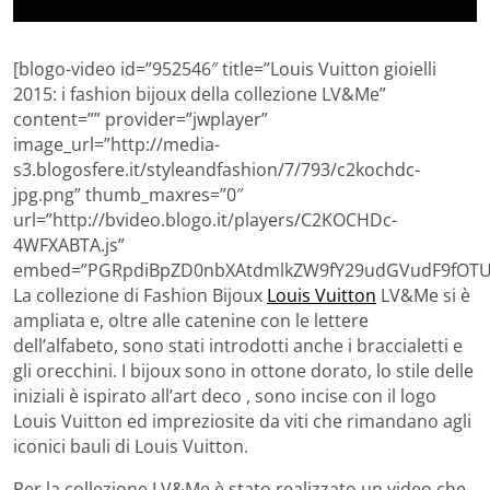
[blogo-video id=”952546″ title=”Louis Vuitton gioielli
2015: i fashion bijoux della collezione LV&Me”
content=”” provider=”jwplayer”
image_url=”http://media-
s3.blogosfere.it/styleandfashion/7/793/c2kochdc-
jpg.png” thumb_maxres=”0″
url=”http://bvideo.blogo.it/players/C2KOCHDc-
4WFXABTA.js”
embed=”PGRpdiBpZD0nbXAtdmlkZW9fY29udGVudF9fOTUy
La collezione di Fashion Bijoux
Louis Vuitton
LV&Me si è
ampliata e, oltre alle catenine con le lettere
dell’alfabeto, sono stati introdotti anche i braccialetti e
gli orecchini. I bijoux sono in ottone dorato, lo stile delle
iniziali è ispirato all’art deco , sono incise con il logo
Louis Vuitton ed impreziosite da viti che rimandano agli
iconici bauli di Louis Vuitton.
Per la collezione LV&Me è stato realizzato un video che