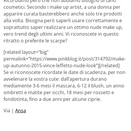
Ricordiamo però che non abbiamo bisogno di tanti
cosmetici. Secondo i make up artist, a una donna per
apparire curata basterebbero anche solo tre prodotti
alla volta. Bisogna però saperli usare correttamente e
soprattutto saper realizzare un ottimo nude make up,
vero trend degli ultimi anni. Vi riconoscete in questo
ritratto o preferite le scarpe?
[related layout=”big”
permalink=”https://www.pinkblog.it/post/314792/make-
up-autunno-2015-vince-leffetto-nude-look”][/related]
Se vi riconoscete ricordate le date di scadenza, per non
avvelenare la vostra cute: dall’apertura durano
mediamente 3-6 mesi il mascara, 6-12 il blush, un anno
ombretti e matite per occhi, 18 mesi per rossetti e
fondotinta, fino a due anni per alcune ciprie.
Via |
Ansa