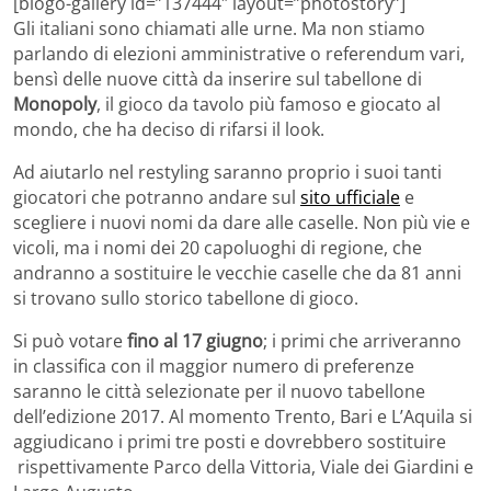
[blogo-gallery id=”137444″ layout=”photostory”]
Gli italiani sono chiamati alle urne. Ma non stiamo
parlando di elezioni amministrative o referendum vari,
bensì delle nuove città da inserire sul tabellone di
Monopoly
, il gioco da tavolo più famoso e giocato al
mondo, che ha deciso di rifarsi il look.
Ad aiutarlo nel restyling saranno proprio i suoi tanti
giocatori che potranno andare sul
sito ufficiale
e
scegliere i nuovi nomi da dare alle caselle. Non più vie e
vicoli, ma i nomi dei 20 capoluoghi di regione, che
andranno a sostituire le vecchie caselle che da 81 anni
si trovano sullo storico tabellone di gioco.
Si può votare
fino al 17 giugno
; i primi che arriveranno
in classifica con il maggior numero di preferenze
saranno le città selezionate per il nuovo tabellone
dell’edizione 2017. Al momento Trento, Bari e L’Aquila si
aggiudicano i primi tre posti e dovrebbero sostituire
rispettivamente Parco della Vittoria, Viale dei Giardini e