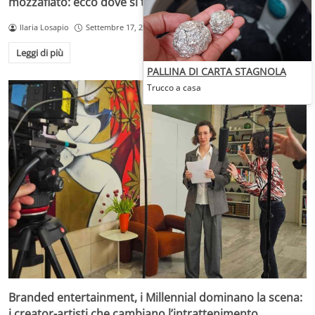
mozzafiato: ecco dove si trova
Ilaria Losapio
Settembre 17, 2025
Leggi di più
PALLINA DI CARTA STAGNOLA
Trucco a casa
Branded entertainment, i Millennial dominano la scena:
i creator-artisti che cambiano l’intrattenimento