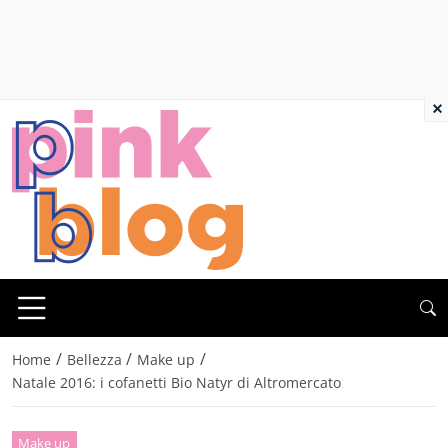
×
/
/
/
Home
Bellezza
Make up
Natale 2016: i cofanetti Bio Natyr di Altromercato
Make up