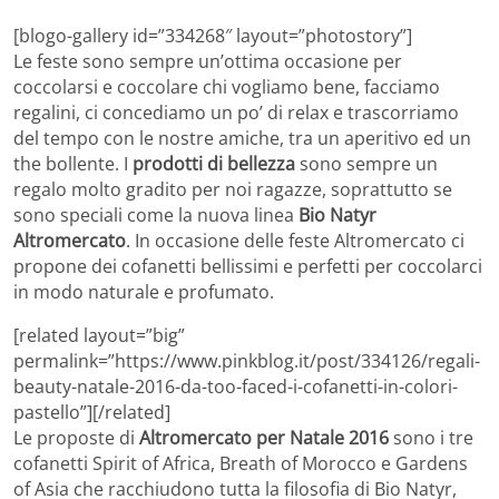
[blogo-gallery id=”334268″ layout=”photostory”]
Le feste sono sempre un’ottima occasione per
coccolarsi e coccolare chi vogliamo bene, facciamo
regalini, ci concediamo un po’ di relax e trascorriamo
del tempo con le nostre amiche, tra un aperitivo ed un
the bollente. I
prodotti di bellezza
sono sempre un
regalo molto gradito per noi ragazze, soprattutto se
sono speciali come la nuova linea
Bio Natyr
Altromercato
. In occasione delle feste Altromercato ci
propone dei cofanetti bellissimi e perfetti per coccolarci
in modo naturale e profumato.
[related layout=”big”
permalink=”https://www.pinkblog.it/post/334126/regali-
beauty-natale-2016-da-too-faced-i-cofanetti-in-colori-
pastello”][/related]
Le proposte di
Altromercato per Natale 2016
sono i tre
cofanetti Spirit of Africa, Breath of Morocco e Gardens
of Asia che racchiudono tutta la filosofia di Bio Natyr,