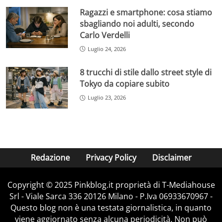
Ragazzi e smartphone: cosa stiamo
sbagliando noi adulti, secondo
Carlo Verdelli
Luglio 24, 2026
8 trucchi di stile dallo street style di
Tokyo da copiare subito
Luglio 23, 2026
Redazione
Privacy Policy
Disclaimer
Copyright © 2025 Pinkblog.it proprietà di T-Mediahouse
Srl - Viale Sarca 336 20126 Milano - P.Iva 06933670967 -
Questo blog non è una testata giornalistica, in quanto
viene aggiornato senza alcuna periodicità. Non può