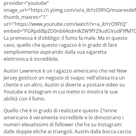
provider=”youtube”
image_url=”https://i.ytimg.com/vi/a_ibYzO9FtQ/maxresdefa
thumb_maxres=”1″
url=”https://www.youtube.com/watch?v=a_ibYzO9FtQ”
embed=”PGRpdiBpZD0nbXAtdmlkZW9fY29udGVudF9fMTQy
La premessa è d’obbligo: il fumo fa male. Ma in questo
caso, quello che questo ragazzo è in grado di fare
semplicemente aspirando dalla sua sigaretta
elettronica è incredibile.
Austin Lawrence è un ragazzo americano che nel New
Jersey gestisce un negozio di svapo: nell’attesa tra un
cliente e un altro, Austin si diverte a postare video su
Youtube e Instagram in cui mette in mostra le sue
abilità con il fumo.
Quello che è in grado di realizzare questo 21enne
americano è veramente incredibile e lo dimostrano i
numeri elevatissimi di follower che ha su Instagram:
dalle doppie eliche ai triangoli, Austin dalla bocca caccia