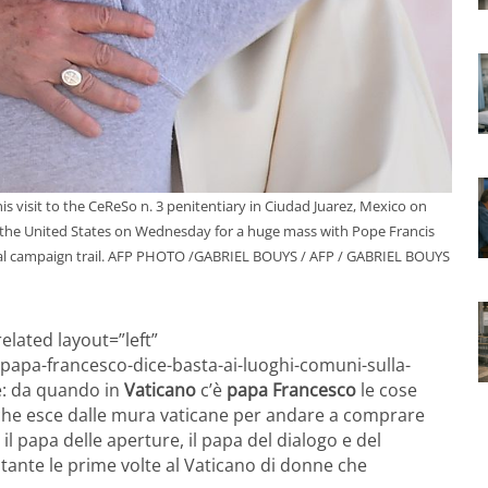
s visit to the CeReSo n. 3 penitentiary in Ciudad Juarez, Mexico on
 the United States on Wednesday for a huge mass with Pope Francis
tial campaign trail. AFP PHOTO /GABRIEL BOUYS / AFP / GABRIEL BOUYS
elated layout=”left”
papa-francesco-dice-basta-ai-luoghi-comuni-sulla-
re: da quando in
Vaticano
c’è
papa Francesco
le cose
 che esce dalle mura vaticane per andare a comprare
il papa delle aperture, il papa del dialogo e del
: tante le prime volte al Vaticano di donne che