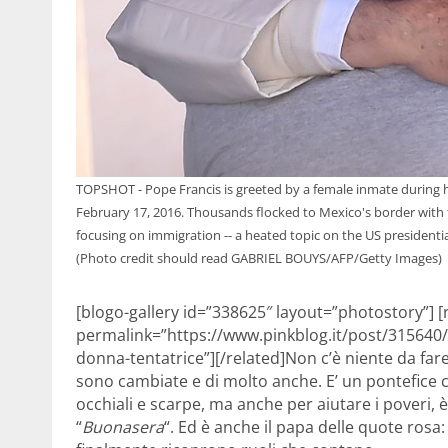
TOPSHOT - Pope Francis is greeted by a female inmate during hi
February 17, 2016. Thousands flocked to Mexico's border with
focusing on immigration -- a heated topic on the US presiden
(Photo credit should read GABRIEL BOUYS/AFP/Getty Images)
[blogo-gallery id=”338625″ layout=”photostory”] [r
permalink=”https://www.pinkblog.it/post/315640/
donna-tentatrice”][/related]Non c’è niente da fa
sono cambiate e di molto anche. E’ un pontefice
occhiali e scarpe, ma anche per aiutare i poveri, è 
“
Buonasera
“. Ed è anche il papa delle quote rosa