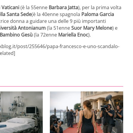
 Vaticani
(è la 55enne
Barbara Jatta
), per la prima volta
ella Santa Sede
(è la 40enne spagnola
Paloma Garcia
ttrice donna a guidare una delle 9 più importanti
niversità Antonianum
(la 51enne
Suor Mary Melone
) e
o Bambino Gesù
(la 72enne
Mariella Enoc
).
nkblog.it/post/255646/papa-francesco-e-uno-scandalo-
elated]