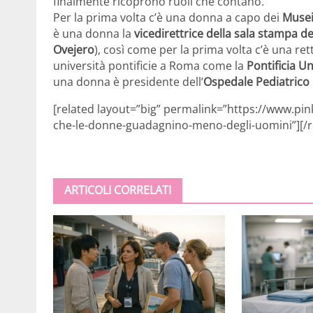
finalmente ricoprono ruoli che contano.
Per la prima volta c’è una donna a capo dei
Musei
è una donna la
vicedirettrice della sala stampa d
Ovejero
), così come per la prima volta c’è una re
università pontificie a Roma come la
Pontificia U
una donna è presidente dell’
Ospedale Pediatric
[related layout=”big” permalink=”https://www.pi
che-le-donne-guadagnino-meno-degli-uomini”][/r
ARTICOLI CORRELATI