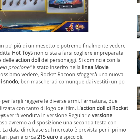
n po’ più di un mesetto e potremo finalmente vedere
 ditta
Hot Toys
non ci sta a farsi cogliere impreparata
e delle
action doll
dei personaggi. Si comincia con la
elo procione”
è stato inserito nella
linea Movie
possiamo vedere, Rocket Racoon sfoggerà una nuova
di snodo
, ben mascherati comunque dai vestiti (un po’
e per fargli reggere le diverse armi, l’armatura, due
zata con tanto di logo del film. L’
action doll di Rocket
oys
verrà venduta in versione Regular e
versione
 caso avremo a disposizione una seconda testa con
 La data di release sul mercato è prevista per il primo
ari, pari a circa
215 euro
e spiccioli.