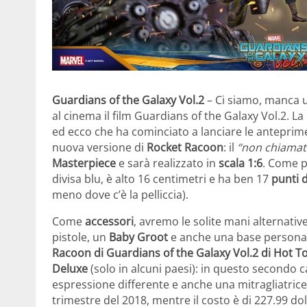
Guardians of the Galaxy Vol.2
– Ci siamo, manca u
al cinema il film Guardians of the Galaxy Vol.2. La
ed ecco che ha cominciato a lanciare le anteprim
nuova versione di
Rocket Racoon
: il
“non chiamat
Masterpiece
e sarà realizzato in
scala 1:6
. Come 
divisa blu, è alto 16 centimetri e ha ben 17
punti 
meno dove c’è la pelliccia).
Come
accessori
, avremo le solite mani alternativ
pistole, un
Baby Groot
e anche una base personaliz
Racoon di Guardians of the Galaxy Vol.2 di Hot T
Deluxe
(solo in alcuni paesi): in questo secondo
espressione differente e anche una mitragliatrice.
trimestre del 2018, mentre il costo è di 227.99 doll