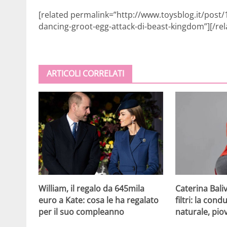
[related permalink=”http://www.toysblog.it/post/
dancing-groot-egg-attack-di-beast-kingdom”][/rel
ARTICOLI CORRELATI
William, il regalo da 645mila
Caterina Bali
euro a Kate: cosa le ha regalato
filtri: la cond
per il suo compleanno
naturale, pi