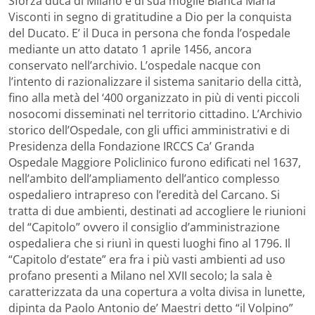
Sforza duca di Milano e di sua moglie Bianca Maria
Visconti in segno di gratitudine a Dio per la conquista
del Ducato. E’ il Duca in persona che fonda l’ospedale
mediante un atto datato 1 aprile 1456, ancora
conservato nell’archivio. L’ospedale nacque con
l’intento di razionalizzare il sistema sanitario della città,
fino alla metà del ‘400 organizzato in più di venti piccoli
nosocomi disseminati nel territorio cittadino. L’Archivio
storico dell’Ospedale, con gli uffici amministrativi e di
Presidenza della Fondazione IRCCS Ca’ Granda
Ospedale Maggiore Policlinico furono edificati nel 1637,
nell’ambito dell’ampliamento dell’antico complesso
ospedaliero intrapreso con l’eredità del Carcano. Si
tratta di due ambienti, destinati ad accogliere le riunioni
del “Capitolo” ovvero il consiglio d’amministrazione
ospedaliera che si riunì in questi luoghi fino al 1796. Il
“Capitolo d’estate” era fra i più vasti ambienti ad uso
profano presenti a Milano nel XVII secolo; la sala è
caratterizzata da una copertura a volta divisa in lunette,
dipinta da Paolo Antonio de’ Maestri detto “il Volpino”