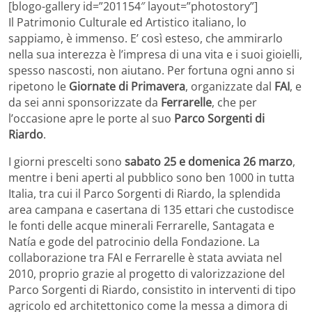
[blogo-gallery id=”201154″ layout=”photostory”]
Il Patrimonio Culturale ed Artistico italiano, lo
sappiamo, è immenso. E’ così esteso, che ammirarlo
nella sua interezza è l’impresa di una vita e i suoi gioielli,
spesso nascosti, non aiutano. Per fortuna ogni anno si
ripetono le
Giornate di Primavera
, organizzate dal
FAI
, e
da sei anni sponsorizzate da
Ferrarelle
, che per
l’occasione apre le porte al suo
Parco Sorgenti di
Riardo
.
I giorni prescelti sono
sabato 25 e domenica 26 marzo
,
mentre i beni aperti al pubblico sono ben 1000 in tutta
Italia, tra cui il Parco Sorgenti di Riardo, la splendida
area campana e casertana di 135 ettari che custodisce
le fonti delle acque minerali Ferrarelle, Santagata e
Natía e gode del patrocinio della Fondazione. La
collaborazione tra FAI e Ferrarelle è stata avviata nel
2010, proprio grazie al progetto di valorizzazione del
Parco Sorgenti di Riardo, consistito in interventi di tipo
agricolo ed architettonico come la messa a dimora di