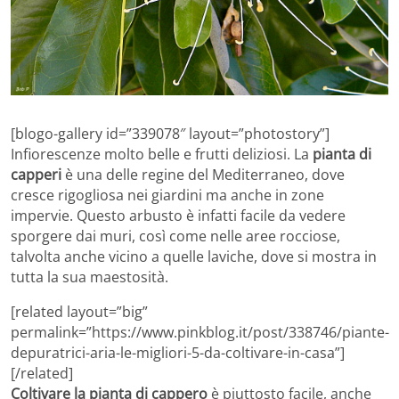
[blogo-gallery id=”339078″ layout=”photostory”]
Infiorescenze molto belle e frutti deliziosi. La
pianta di
capperi
è una delle regine del Mediterraneo, dove
cresce rigogliosa nei giardini ma anche in zone
impervie. Questo arbusto è infatti facile da vedere
sporgere dai muri, così come nelle aree rocciose,
talvolta anche vicino a quelle laviche, dove si mostra in
tutta la sua maestosità.
[related layout=”big”
permalink=”https://www.pinkblog.it/post/338746/piante-
depuratrici-aria-le-migliori-5-da-coltivare-in-casa”]
[/related]
Coltivare la pianta di cappero
è piuttosto facile, anche