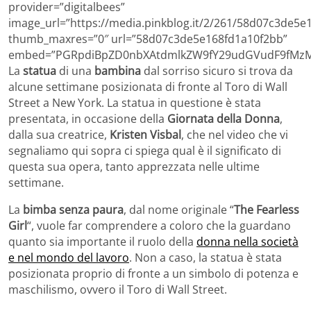
provider=”digitalbees”
image_url=”https://media.pinkblog.it/2/261/58d07c3de5e
thumb_maxres=”0″ url=”58d07c3de5e168fd1a10f2bb”
embed=”PGRpdiBpZD0nbXAtdmlkZW9fY29udGVudF9fMzM5
La
statua
di una
bambina
dal sorriso sicuro si trova da
alcune settimane posizionata di fronte al Toro di Wall
Street a New York. La statua in questione è stata
presentata, in occasione della
Giornata della Donna
,
dalla sua creatrice,
Kristen Visbal
, che nel video che vi
segnaliamo qui sopra ci spiega qual è il significato di
questa sua opera, tanto apprezzata nelle ultime
settimane.
La
bimba senza paura
, dal nome originale “
The Fearless
Girl
“, vuole far comprendere a coloro che la guardano
quanto sia importante il ruolo della
donna nella società
e nel mondo del lavoro
. Non a caso, la statua è stata
posizionata proprio di fronte a un simbolo di potenza e
maschilismo, ovvero il Toro di Wall Street.