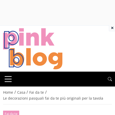
×
/
/
/
Home
Casa
Fai da te
Le decorazioni pasquali fai da te più originali per la tavola
Fai da te