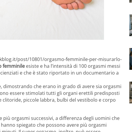
inkblog.it/post/10801/orgasmo-femminile-per-misurarlo-
 femminile
esiste e ha l’intensità di 100 orgasmi messi
scienziati e che è stato riportato in un documentario a
nne, dimostrando che erano in grado di avere sia orgasmi
o essere stimolati tutti gli organi erettili predisposti
re clitoride, piccole labbra, bulbi del vestibolo e corpo
 più orgasmi successivi, a differenza degli uomini che
ti hanno spiegato che possono avere più orgasmi
 minuti. Il super orgasmo, inoltre, può essere