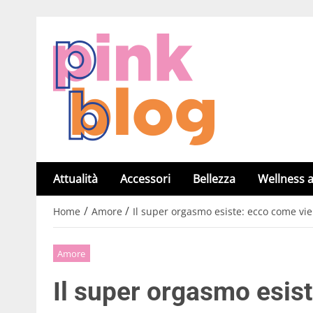
Attualità
Accessori
Bellezza
Wellness a
/
/
Home
Amore
Il super orgasmo esiste: ecco come vi
Amore
Il super orgasmo esis