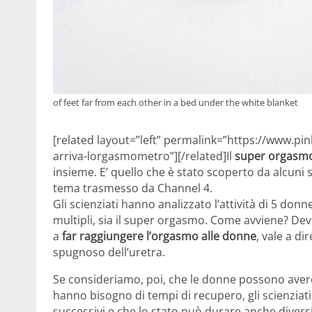
of feet far from each other in a bed under the white blanket
[related layout=”left” permalink=”https://www.p
arriva-lorgasmometro”][/related]Il
super orgasmo
insieme. E’ quello che è stato scoperto da alcuni 
tema trasmesso da Channel 4.
Gli scienziati hanno analizzato l’attività di 5 do
multipli, sia il super orgasmo. Come avviene? Devon
a
far raggiungere l’orgasmo alle donne
, vale a di
spugnoso dell’uretra.
Se consideriamo, poi, che le donne possono avere
hanno bisogno di tempi di recupero, gli scienzia
successivi e che lo stato può durare anche diversi