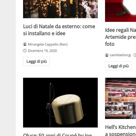
Luci di Natale da esterno: come
Idee regali N
si installano e idee
Artemide pre
foto
Mirangela Cappello (Ran)
Dicembre 19, 2020
camilladiiorgi
Leggi di più
Leggi di più
Hell’s Kitchen
a sospensione
Oluce: 50 anni di Coupé by Joe