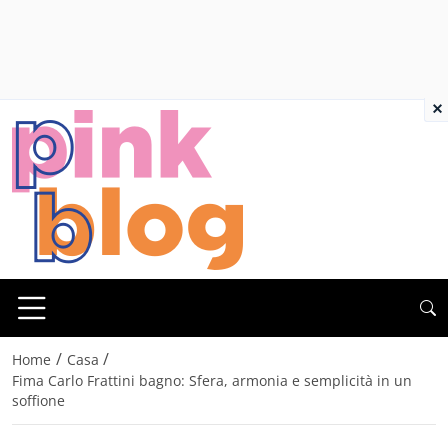
×
/
/
Home
Casa
Fima Carlo Frattini bagno: Sfera, armonia e semplicità in un
soffione