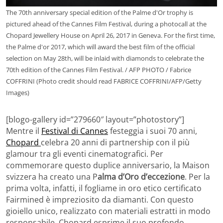
The 70th anniversary special edition of the Palme d'Or trophy is
pictured ahead of the Cannes Film Festival, during a photocall at the
Chopard Jewellery House on April 26, 2017 in Geneva. For the first time,
the Palme d'or 2017, which will award the best film of the official
selection on May 28th, will be inlaid with diamonds to celebrate the
70th edition of the Cannes Film Festival. / AFP PHOTO / Fabrice
COFFRINI (Photo credit should read FABRICE COFFRINI/AFP/Getty
Images)
[blogo-gallery id=”279660″ layout=”photostory”]
Mentre il
Festival di Cannes
festeggia i suoi 70 anni,
Chopard
celebra 20 anni di partnership con il più
glamour tra gli eventi cinematografici. Per
commemorare questo duplice anniversario, la Maison
svizzera ha creato una P
alma d’Oro d’eccezione
. Per la
prima volta, infatti, il fogliame in oro etico certificato
Fairmined è impreziosito da diamanti. Con questo
gioiello unico, realizzato con materiali estratti in modo
responsabile, Chopard esprime il suo profondo