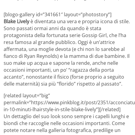
[blogo-gallery id=”341661″ layout=”photostory”]
Blake Lively
è diventata una vera e propria icona di stile.
Sono passati ormai anni da quando è stata
protagonista della fortunata serie Gossip Girl, che l’ha
resa famosa al grande pubblico. Oggi è un’attrice
affermata, una moglie devota (e chi non lo sarebbe al
fianco di Ryan Reynolds) e la mamma di due bambine. Il
suo make up acqua e sapone la rende, anche nelle
occasioni importanti, un po’ “ragazza della porta
accanto”, nonostante il fisico (forse proprio a seguito
delle maternità) sia più “florido” rispetto al passato”.
[related layout=”big”
permalink=”https://www.pinkblog.it/post/2351/acconciatu
in-10-minuti-lhairstyle-in-stile-blake-lively”][/related]
Un dettaglio del suo look sono sempre i capelli lunghi e
biondi che raccoglie nelle occasioni importanti. Come
potete notare nella galleria fotografica, predilige un