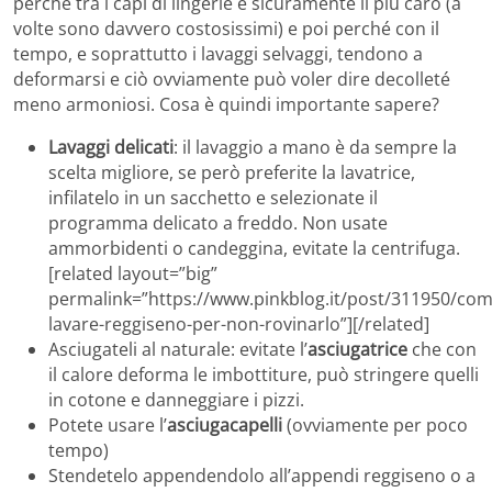
perché tra i capi di lingerie è sicuramente il più caro (a
volte sono davvero costosissimi) e poi perché con il
tempo, e soprattutto i lavaggi selvaggi, tendono a
deformarsi e ciò ovviamente può voler dire decolleté
meno armoniosi. Cosa è quindi importante sapere?
Lavaggi delicati
: il lavaggio a mano è da sempre la
scelta migliore, se però preferite la lavatrice,
infilatelo in un sacchetto e selezionate il
programma delicato a freddo. Non usate
ammorbidenti o candeggina, evitate la centrifuga.
[related layout=”big”
permalink=”https://www.pinkblog.it/post/311950/com
lavare-reggiseno-per-non-rovinarlo”][/related]
Asciugateli al naturale: evitate l’
asciugatrice
che con
il calore deforma le imbottiture, può stringere quelli
in cotone e danneggiare i pizzi.
Potete usare l’
asciugacapelli
(ovviamente per poco
tempo)
Stendetelo appendendolo all’appendi reggiseno o a