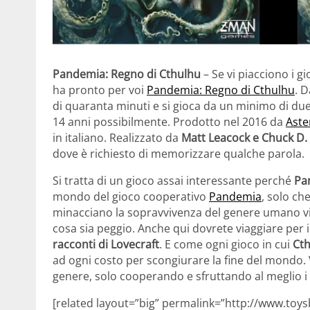
Pandemia: Regno di Cthulhu
– Se vi piacciono i gi
ha pronto per voi
Pandemia: Regno di Cthulhu
. D
di quaranta minuti e si gioca da un minimo di due
14 anni possibilmente. Prodotto nel 2016 da
Aste
in italiano. Realizzato da
Matt Leacock e Chuck D.
dove è richiesto di memorizzare qualche parola.
Si tratta di un gioco assai interessante perché
Pa
mondo del gioco cooperativo
Pandemia
, solo ch
minacciano la sopravvivenza del genere umano vi 
cosa sia peggio. Anche qui dovrete viaggiare per il
racconti di Lovecraft
. E come ogni gioco in cui
Ct
ad ogni costo per scongiurare la fine del mondo. Vi
genere, solo cooperando e sfruttando al meglio i ta
[related layout=”big” permalink=”http://www.toy