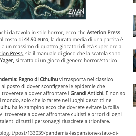
ochi da tavolo in stile horror, ecco che
Asterion Press
al costo di
44.90 euro
, la durata media di una partita è
 a un massimo di quattro giocatori di età superiore ai
rion Press
, sia il manuale di gioco che la scatola sono
 Yager
, si tratta di un gioco di genere horror/storico
ndemia: Regno di Cthulhu
vi trasporta nel classico
e al posto di dover sconfiggere le epidemie che
troverete a dover affrontare i
Grandi Antichi
. E non so
 mondo, solo che lo farete nei luoghi descritti nei
hulhu
ha lo zampino ecco che dovrete evitare la follia
 troverete a dover affrontare cultisti e orrori di ogni
lenti di tutti i personaggi riuscirete a trionfare.
sblog.it/post/133039/pandemia-lespansione-stato-di-