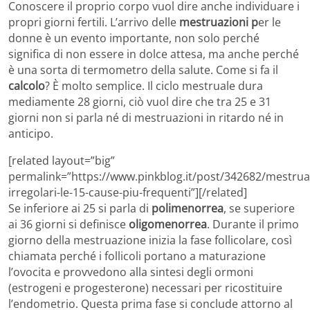
Conoscere il proprio corpo vuol dire anche individuare i
propri giorni fertili. L’arrivo delle
mestruazioni p
er le
donne è un evento importante, non solo perché
significa di non essere in dolce attesa, ma anche perché
è una sorta di termometro della salute. Come si fa il
calcolo
? È molto semplice. Il ciclo mestruale dura
mediamente 28 giorni, ciò vuol dire che tra 25 e 31
giorni non si parla né di mestruazioni in ritardo né in
anticipo.
[related layout=”big”
permalink=”https://www.pinkblog.it/post/342682/mestrua
irregolari-le-15-cause-piu-frequenti”][/related]
Se inferiore ai 25 si parla di
polimenorrea
, se superiore
ai 36 giorni si definisce
oligomenorrea
. Durante il primo
giorno della mestruazione inizia la fase follicolare, così
chiamata perché i follicoli portano a maturazione
l’ovocita e provvedono alla sintesi degli ormoni
(estrogeni e progesterone) necessari per ricostituire
l’endometrio. Questa prima fase si conclude attorno al