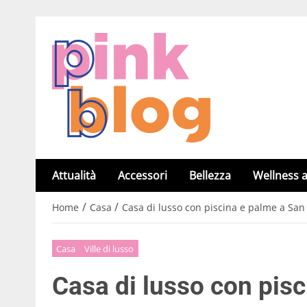
Attualità
Accessori
Bellezza
Wellness a
/
/
Home
Casa
Casa di lusso con piscina e palme a San 
Casa
Ville di lusso
Casa di lusso con pis