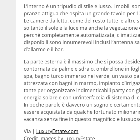
L’interno è un tripudio di stile e lusso. I mobili 
pranzo attigua che ospita un grande tavolo per 12
Le camere da letto, come del resto tutte le altre
soltanto il sole e la luce ma anche la vegetazione e 
perché completamente automatizzata, climatizzata 
disponibili sono innumerevoli inclusi l’antenna sat
d’allarme e il bar.
La parte esterna è il massimo che si possa deside
contornata da palme e sdraio, ombrellone in fogli
spa, bagno turco immerso nel verde, un vasto pati
attrezzata con bagni in marmo, impianto d’irrigaz
tante per organizzare indimenticabili party con gl
energia solare e con un’interfaccia di sistema di 
In poche parole è davvero un sogno e certament
essere acquistata da qualche fortunato milionario
vacanza senza fine in questo magnifico e lussuos
Via |
LuxuryEstate.com
Credit Images by LuxuryEstate