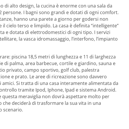
sono di alto design, la cucina è enorme con una sala da
 persone. I bagni sono grandi e dotati di ogni comfort.
 stanze, hanno una parete a giorno per godersi non
il cielo terso e limpido. La casa è definita “intelligente”
e dotata di elettrodomestici di ogni tipo. I servizi
ellitare, la vasca idromassaggio, l’interfono, l’impianto
rare: piscina 18,5 metri di lunghezza e 11 di larghezza
e di palma, area barbecue, cortile e giardino, sauna e
o privato, campo sportivo, golf club, palestra
ione e prato. Le aree di ricreazione sono davvero
i amici. Si tratta di una casa interamente alimentata da
controllo tramite Ipod, Iphone, Ipad e sistema Android.
e questa meraviglia non dovrà aspettare molto per
 che deciderà di trasformare la sua vita in una
o scenario.