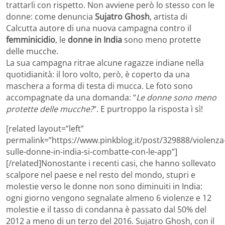
trattarli con rispetto. Non avviene però lo stesso con le
donne: come denuncia
Sujatro Ghosh
, artista di
Calcutta autore di una nuova campagna contro il
femminicidio
, le
donne in India
sono meno protette
delle mucche.
La sua campagna ritrae alcune ragazze indiane nella
quotidianità: il loro volto, però, è coperto da una
maschera a forma di testa di mucca. Le foto sono
accompagnate da una domanda: “
Le donne sono meno
protette delle mucche?
“. E purtroppo la risposta ì sì!
[related layout=”left”
permalink=”https://www.pinkblog.it/post/329888/violenza
sulle-donne-in-india-si-combatte-con-le-app”]
[/related]Nonostante i recenti casi, che hanno sollevato
scalpore nel paese e nel resto del mondo, stupri e
molestie verso le donne non sono diminuiti in India:
ogni giorno vengono segnalate almeno 6 violenze e 12
molestie e il tasso di condanna è passato dal 50% del
2012 a meno di un terzo del 2016. Sujatro Ghosh, con il