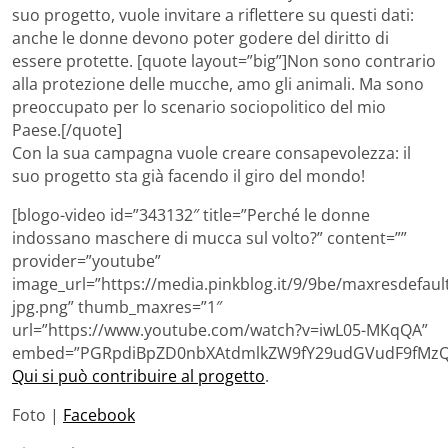
suo progetto, vuole invitare a riflettere su questi dati:
anche le donne devono poter godere del diritto di
essere protette. [quote layout=”big”]Non sono contrario
alla protezione delle mucche, amo gli animali. Ma sono
preoccupato per lo scenario sociopolitico del mio
Paese.[/quote]
Con la sua campagna vuole creare consapevolezza: il
suo progetto sta già facendo il giro del mondo!
[blogo-video id=”343132″ title=”Perché le donne
indossano maschere di mucca sul volto?” content=””
provider=”youtube”
image_url=”https://media.pinkblog.it/9/9be/maxresdefaul
jpg.png” thumb_maxres=”1″
url=”https://www.youtube.com/watch?v=iwL05-MKqQA”
embed=”PGRpdiBpZD0nbXAtdmlkZW9fY29udGVudF9fMzQz
Qui si può contribuire al progetto
.
Foto |
Facebook