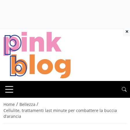
×
/
/
Home
Bellezza
Cellulite, trattamenti last minute per combattere la buccia
d’arancia