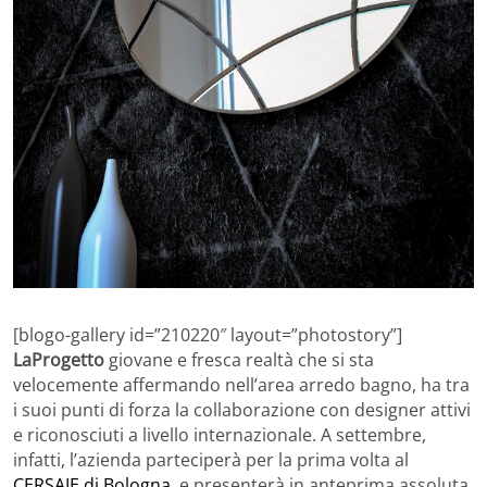
[blogo-gallery id=”210220″ layout=”photostory”]
LaProgetto
giovane e fresca realtà che si sta
velocemente affermando nell’area arredo bagno, ha tra
i suoi punti di forza la collaborazione con designer attivi
e riconosciuti a livello internazionale. A settembre,
infatti, l’azienda parteciperà per la prima volta al
CERSAIE di Bologna
, e presenterà in anteprima assoluta