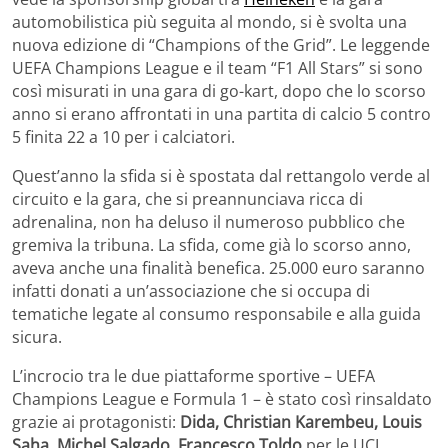
automobilistica più seguita al mondo, si è svolta una
nuova edizione di “Champions of the Grid”. Le leggende
UEFA Champions League e il team “F1 All Stars” si sono
così misurati in una gara di go-kart, dopo che lo scorso
anno si erano affrontati in una partita di calcio 5 contro
5 finita 22 a 10 per i calciatori.
Quest’anno la sfida si è spostata dal rettangolo verde al
circuito e la gara, che si preannunciava ricca di
adrenalina, non ha deluso il numeroso pubblico che
gremiva la tribuna. La sfida, come già lo scorso anno,
aveva anche una finalità benefica. 25.000 euro saranno
infatti donati a un’associazione che si occupa di
tematiche legate al consumo responsabile e alla guida
sicura.
L’incrocio tra le due piattaforme sportive – UEFA
Champions League e Formula 1 – è stato così rinsaldato
grazie ai protagonisti:
Dida, Christian Karembeu, Louis
Saha, Michel Salgado, Francesco Toldo
per le UCL