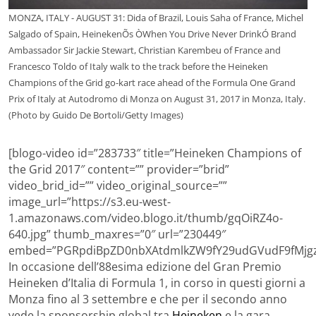
MONZA, ITALY - AUGUST 31: Dida of Brazil, Louis Saha of France, Michel
Salgado of Spain, HeinekenÕs ÒWhen You Drive Never DrinkÓ Brand
Ambassador Sir Jackie Stewart, Christian Karembeu of France and
Francesco Toldo of Italy walk to the track before the Heineken
Champions of the Grid go-kart race ahead of the Formula One Grand
Prix of Italy at Autodromo di Monza on August 31, 2017 in Monza, Italy.
(Photo by Guido De Bortoli/Getty Images)
[blogo-video id=”283733″ title=”Heineken Champions of
the Grid 2017″ content=”” provider=”brid”
video_brid_id=”” video_original_source=””
image_url=”https://s3.eu-west-
1.amazonaws.com/video.blogo.it/thumb/gqOiRZ4o-
640.jpg” thumb_maxres=”0″ url=”230449″
embed=”PGRpdiBpZD0nbXAtdmlkZW9fY29udGVudF9fMjgz
In occasione dell’88esima edizione del Gran Premio
Heineken d’Italia di Formula 1, in corso in questi giorni a
Monza fino al 3 settembre e che per il secondo anno
vede la sponsorship global tra
Heineken
e la gara