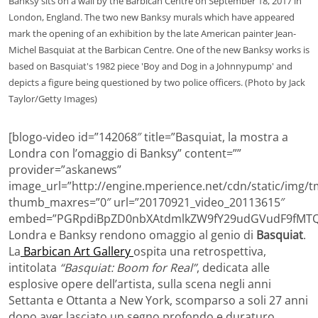
Banksy sits on a wall by the Barbican Centre on September 18, 2017 in
London, England. The two new Banksy murals which have appeared
mark the opening of an exhibition by the late American painter Jean-
Michel Basquiat at the Barbican Centre. One of the new Banksy works is
based on Basquiat's 1982 piece 'Boy and Dog in a Johnnypump' and
depicts a figure being questioned by two police officers. (Photo by Jack
Taylor/Getty Images)
[blogo-video id=”142068″ title=”Basquiat, la mostra a
Londra con l’omaggio di Banksy” content=””
provider=”askanews”
image_url=”http://engine.mperience.net/cdn/static/img
thumb_maxres=”0″ url=”20170921_video_20113615″
embed=”PGRpdiBpZD0nbXAtdmlkZW9fY29udGVudF9fMTQy
Londra e Banksy rendono omaggio al genio di
Basquiat
.
La
Barbican Art Gallery
ospita una retrospettiva,
intitolata
“Basquiat: Boom for Real”
, dedicata alle
esplosive opere dell’artista, sulla scena negli anni
Settanta e Ottanta a New York, scomparso a soli 27 anni
dopo aver lasciato un segno profondo e duraturo