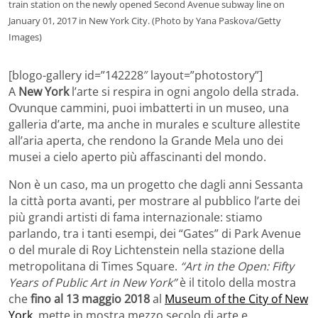
train station on the newly opened Second Avenue subway line on
January 01, 2017 in New York City. (Photo by Yana Paskova/Getty
Images)
[blogo-gallery id=”142228″ layout=”photostory”]
A
New York
l’arte si respira in ogni angolo della strada.
Ovunque cammini, puoi imbatterti in un museo, una
galleria d’arte, ma anche in murales e sculture allestite
all’aria aperta, che rendono la Grande Mela uno dei
musei a cielo aperto più affascinanti del mondo.
Non è un caso, ma un progetto che dagli anni Sessanta
la città porta avanti, per mostrare al pubblico l’arte dei
più grandi artisti di fama internazionale: stiamo
parlando, tra i tanti esempi, dei “Gates” di Park Avenue
o del murale di Roy Lichtenstein nella stazione della
metropolitana di Times Square.
“Art in the Open: Fifty
Years of Public Art in New York”
è il titolo della mostra
che
fino al 13 maggio 2018
al
Museum of the City of New
York
, mette in mostra mezzo secolo di arte e