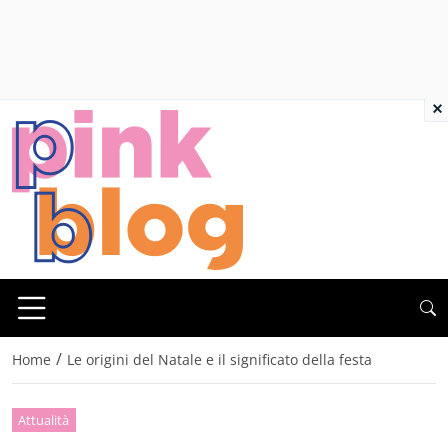
×
/
Home
Le origini del Natale e il significato della festa
Attualità