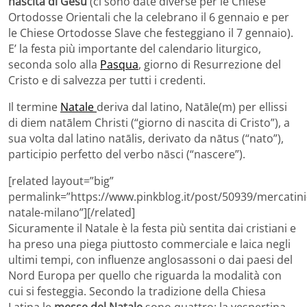
nascita di Gesù
(ci sono date diverse per le Chiese
Ortodosse Orientali che la celebrano il 6 gennaio e per
le Chiese Ortodosse Slave che festeggiano il 7 gennaio).
E’ la festa più importante del calendario liturgico,
seconda solo alla
Pasqua
, giorno di Resurrezione del
Cristo e di salvezza per tutti i credenti.
Il termine
Natale
deriva dal latino, Natāle(m) per ellissi
di diem natālem Christi (“giorno di nascita di Cristo”), a
sua volta dal latino natālis, derivato da nātus (“nato”),
participio perfetto del verbo nāsci (“nascere”).
[related layout=”big”
permalink=”https://www.pinkblog.it/post/50939/mercatini
natale-milano”][/related]
Sicuramente il Natale è la festa più sentita dai cristiani e
ha preso una piega piuttosto commerciale e laica negli
ultimi tempi, con influenze anglosassoni o dai paesi del
Nord Europa per quello che riguarda la modalità con
cui si festeggia. Secondo la tradizione della Chiesa
Latina le
messe del Natale
sono quattro: la vespertina