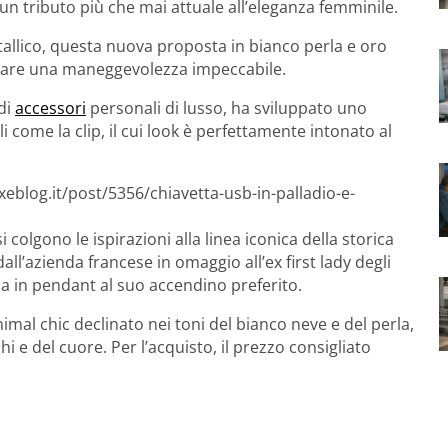
 un tributo più che mai attuale all’eleganza femminile.
etallico, questa nuova proposta in bianco perla e oro
alare una maneggevolezza impeccabile.
 di
accessori
personali di lusso, ha sviluppato uno
 come la clip, il cui look è perfettamente intonato al
eblog.it/post/5356/chiavetta-usb-in-palladio-e-
 colgono le ispirazioni alla linea iconica della storica
ll’azienda francese in omaggio all’ex first lady degli
na in pendant al suo accendino preferito.
inimal chic declinato nei toni del bianco neve e del perla,
 e del cuore. Per l’acquisto, il prezzo consigliato