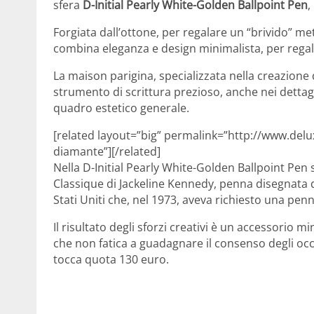
sfera
D-Initial Pearly White-Golden Ballpoint Pen
,
Forgiata dall’ottone, per regalare un “brivido” m
combina eleganza e design minimalista, per reg
La maison parigina, specializzata nella creazione
strumento di scrittura prezioso, anche nei dettagli
quadro estetico generale.
[related layout=”big” permalink=”http://www.delux
diamante”][/related]
Nella D-Initial Pearly White-Golden Ballpoint Pen si
Classique di Jackeline Kennedy, penna disegnata da
Stati Uniti che, nel 1973, aveva richiesto una pen
Il risultato degli sforzi creativi è un accessorio m
che non fatica a guadagnare il consenso degli occhi
tocca quota 130 euro.