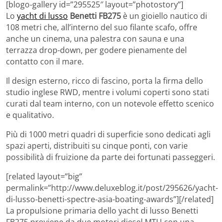
[blogo-gallery id=”295525″ layout=”photostory”]
Lo
yacht di lusso
Benetti FB275
è un gioiello nautico di
108 metri che, all’interno del suo filante scafo, offre
anche un cinema, una palestra con sauna e una
terrazza drop-down, per godere pienamente del
contatto con il mare.
Il design esterno, ricco di fascino, porta la firma dello
studio inglese RWD, mentre i volumi coperti sono stati
curati dal team interno, con un notevole effetto scenico
e qualitativo.
Più di 1000 metri quadri di superficie sono dedicati agli
spazi aperti, distribuiti su cinque ponti, con varie
possibilità di fruizione da parte dei fortunati passeggeri.
[related layout=”big”
permalink=”http://www.deluxeblog.it/post/295626/yacht-
di-lusso-benetti-spectre-asia-boating-awards”][/related]
La propulsione primaria dello yacht di lusso Benetti
FB275 proviene da due motori diesel MTU con una