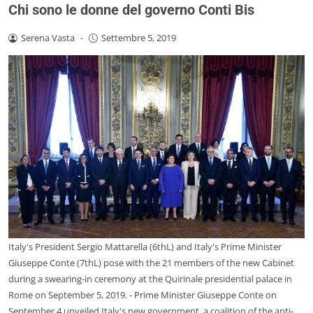
Chi sono le donne del governo Conti Bis
Serena Vasta
-
Settembre 5, 2019
Italy's President Sergio Mattarella (6thL) and Italy's Prime Minister
Giuseppe Conte (7thL) pose with the 21 members of the new Cabinet
during a swearing-in ceremony at the Quirinale presidential palace in
Rome on September 5, 2019. - Prime Minister Giuseppe Conte on
September 4 unveiled Italy's new government, a coalition of the anti-