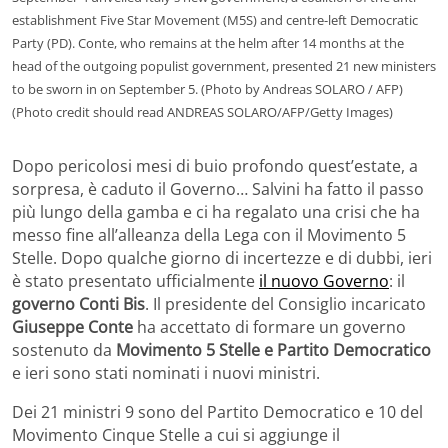
establishment Five Star Movement (M5S) and centre-left Democratic
Party (PD). Conte, who remains at the helm after 14 months at the
head of the outgoing populist government, presented 21 new ministers
to be sworn in on September 5. (Photo by Andreas SOLARO / AFP)
(Photo credit should read ANDREAS SOLARO/AFP/Getty Images)
Dopo pericolosi mesi di buio profondo quest’estate, a
sorpresa, è caduto il Governo… Salvini ha fatto il passo
più lungo della gamba e ci ha regalato una crisi che ha
messo fine all’alleanza della Lega con il Movimento 5
Stelle. Dopo qualche giorno di incertezze e di dubbi, ieri
è stato presentato ufficialmente
il nuovo Governo
: il
governo Conti Bis
. Il presidente del Consiglio incaricato
Giuseppe Conte
ha accettato di formare un governo
sostenuto da
Movimento 5 Stelle e Partito Democratico
e ieri sono stati nominati i nuovi ministri.
Dei 21 ministri 9 sono del Partito Democratico e 10 del
Movimento Cinque Stelle a cui si aggiunge il