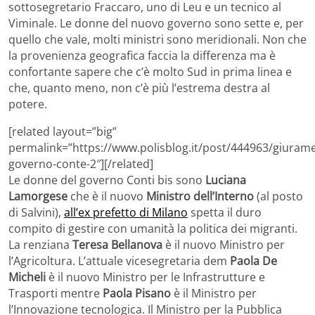
sottosegretario Fraccaro, uno di Leu e un tecnico al
Viminale. Le donne del nuovo governo sono sette e, per
quello che vale, molti ministri sono meridionali. Non che
la provenienza geografica faccia la differenza ma è
confortante sapere che c’è molto Sud in prima linea e
che, quanto meno, non c’è più l’estrema destra al
potere.
[related layout=”big”
permalink=”https://www.polisblog.it/post/444963/giuram
governo-conte-2″][/related]
Le donne del governo Conti bis sono
Luciana
Lamorgese
che è il nuovo
Ministro dell’Interno
(al posto
di Salvini),
all’ex prefetto di Milano
spetta il duro
compito di gestire con umanità la politica dei migranti.
La renziana
Teresa Bellanova
è il nuovo Ministro per
l’Agricoltura. L’attuale vicesegretaria dem
Paola De
Micheli
è il nuovo Ministro per le Infrastrutture e
Trasporti mentre
Paola Pisano
è il Ministro per
l’Innovazione tecnologica. Il Ministro per la Pubblica