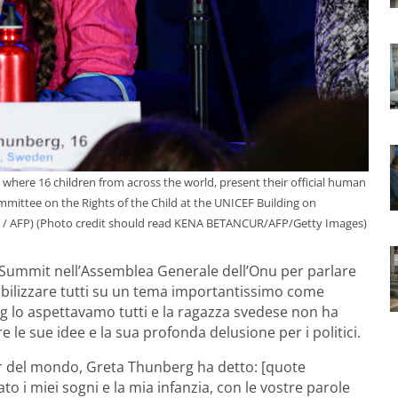
where 16 children from across the world, present their official human
ommittee on the Rights of the Child at the UNICEF Building on
r / AFP) (Photo credit should read KENA BETANCUR/AFP/Getty Images)
n Summit nell’Assemblea Generale dell’Onu per parlare
sibilizzare tutti su un tema importantissimo come
rg lo aspettavamo tutti e la ragazza svedese non ha
e le sue idee e la sua profonda delusione per i politici.
er del mondo, Greta Thunberg ha detto: [quote
o i miei sogni e la mia infanzia, con le vostre parole