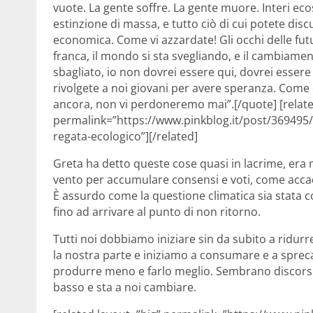
vuote. La gente soffre. La gente muore. Interi eco
estinzione di massa, e tutto ciò di cui potete discu
economica. Come vi azzardate! Gli occhi delle fut
franca, il mondo si sta svegliando, e il cambiamen
sbagliato, io non dovrei essere qui, dovrei essere 
rivolgete a noi giovani per avere speranza. Come 
ancora, non vi perdoneremo mai”.[/quote] [relate
permalink=”https://www.pinkblog.it/post/369495
regata-ecologico”][/related]
Greta ha detto queste cose quasi in lacrime, era
vento per accumulare consensi e voti, come accade
È assurdo come la questione climatica sia stata
fino ad arrivare al punto di non ritorno.
Tutti noi dobbiamo iniziare sin da subito a ridur
la nostra parte e iniziamo a consumare e a spre
produrre meno e farlo meglio. Sembrano discorsi
basso e sta a noi cambiare.