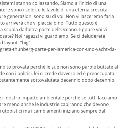
sistemi stanno collassando. Siamo all’inizio di una
tere sono i soldi, e le favole di una eterna crescita
ure generazioni sono su di voi. Non vi lasceremo farla
to arriverà che vi piaccia o no. Tutto questo è
a scuola dall’altra parte dell’Oceano. Eppure voi vi
osate? Noi ragazzi vi guardiamo. Se ci deluderete
d layout=”big”
/greta-thunberg-parte-per-lamerica-con-uno-yacht-da-
 molto provata perché le sue non sono parole buttate al
 con i politici, lei ci crede davvero ed è preoccupata.
 costantemente sottovalutata decennio dopo decennio,
re il nostro impatto ambientale perché se tutti facciamo
care meno anche le industrie capiranno che devono
 utopistici ma i cambiamenti iniziano sempre dal