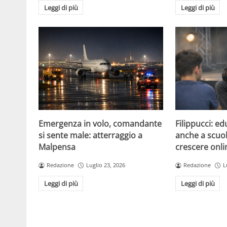
Leggi di più
Leggi di più
Emergenza in volo, comandante
Filippucci: ed
si sente male: atterraggio a
anche a scuola
Malpensa
crescere onli
Redazione
Luglio 23, 2026
Redazione
L
Leggi di più
Leggi di più