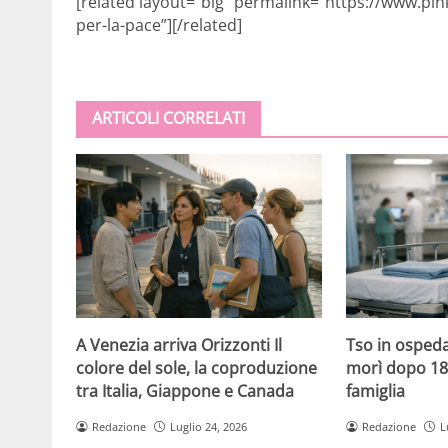
[related layout=”big” permalink=”https://www.pi
per-la-pace”][/related]
ARTICOLI CORRELATI
A Venezia arriva Orizzonti Il
Tso in ospeda
colore del sole, la coproduzione
morì dopo 18 
tra Italia, Giappone e Canada
famiglia
Redazione
Luglio 24, 2026
Redazione
L