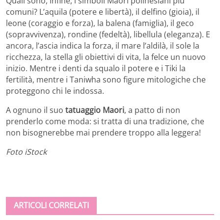
Quali sono, infine, i simboli Maori polinesiani più
comuni? L’aquila (potere e libertà), il delfino (gioia), il
leone (coraggio e forza), la balena (famiglia), il geco
(sopravvivenza), rondine (fedeltà), libellula (eleganza). E
ancora, l’ascia indica la forza, il mare l’aldilà, il sole la
ricchezza, la stella gli obiettivi di vita, la felce un nuovo
inizio. Mentre i denti da squalo il potere e i Tiki la
fertilità, mentre i Taniwha sono figure mitologiche che
proteggono chi le indossa.
A ognuno il suo
tatuaggio Maori
, a patto di non
prenderlo come moda: si tratta di una tradizione, che
non bisognerebbe mai prendere troppo alla leggera!
Foto iStock
ARTICOLI CORRELATI