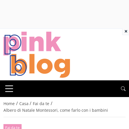
×
/
/
/
Home
Casa
Fai da te
Albero di Natale Montessori, come farlo con i bambini
Fai da te