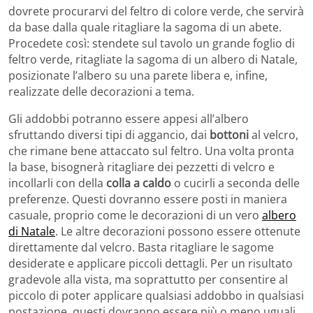
dovrete procurarvi del feltro di colore verde, che servirà
da base dalla quale ritagliare la sagoma di un abete.
Procedete così: stendete sul tavolo un grande foglio di
feltro verde, ritagliate la sagoma di un albero di Natale,
posizionate l’albero su una parete libera e, infine,
realizzate delle decorazioni a tema.
Gli addobbi potranno essere appesi all’albero
sfruttando diversi tipi di aggancio, dai
bottoni
al velcro,
che rimane bene attaccato sul feltro. Una volta pronta
la base, bisognerà ritagliare dei pezzetti di velcro e
incollarli con della
colla a caldo
o cucirli a seconda delle
preferenze. Questi dovranno essere posti in maniera
casuale, proprio come le decorazioni di un vero
albero
di Natale
. Le altre decorazioni possono essere ottenute
direttamente dal velcro. Basta ritagliare le sagome
desiderate e applicare piccoli dettagli. Per un risultato
gradevole alla vista, ma soprattutto per consentire al
piccolo di poter applicare qualsiasi addobbo in qualsiasi
postazione, questi dovranno essere più o meno uguali