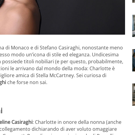
olina di Monaco e di Stefano Casiraghi, nonostante meno
tesso modo un’icona di stile ed eleganza. Undicesima
 possiede titoli nobiliari (e per questo, probabilmente,
zioni le arrivano dal mondo della moda: Charlotte è
gliore amica di Stella McCartney. Sei curiosa di
ghi
che forse non sai.
i
line Casiraghi
: Charlotte in onore della nonna (anche
il collegamento dichiarando di aver voluto omaggiare