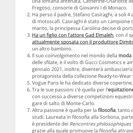
una lontana antenata, Catherine-Charlotte de
Fregoso, consorte di Giovanni I di Monaco.
Ha perso il padre, Stefano Casiraghi, a soli 4 
di motoscafi. Casiraghi è stato un campione
marito, la principessa Carolina decise di port
Ha un figlio con l’attore Gad Elmaleh
, con il
attualmente sposata con il produttore Dimit
un altro bambino.
Il suo coinvolgimento nel mondo della
moda
delle sfilate, è il volto di Gucci Cosmetics 
gennaio 2021, inoltre, diventerà ambasciatri
protagonista della collezione Ready-to-Wear
Vogue Paris le ha dedicato diverse copertine,
Tra le sue passioni c’è quella per l’
equitazion
con successo a diverse competizioni equestri.
gare di salto di Monte-Carlo.
Altra passione è quella per la
filosofia
, tanto
studi. Laureata in filosofia alla Sorbona, part
è presidente dei
Rencontres philosophiques
grazie alla quale promuove la filosofia attrav