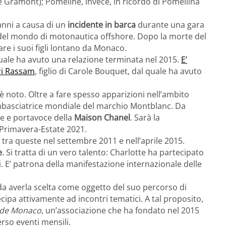
 Gramont); Pomeline, invece, in ricordo di Pomellina
anni a causa di un
incidente in barca
durante una gara
 del mondo di motonautica offshore. Dopo la morte del
are i suoi figli lontano da Monaco.
 quale ha avuto una relazione terminata nel 2015.
E’
ri Rassam
, figlio di Carole Bouquet, dal quale ha avuto
è noto. Oltre a fare spesso apparizioni nell’ambito
e ambasciatrice mondiale del marchio Montblanc. Da
ce e portavoce della
Maison Chanel
. Sarà la
 Primavera-Estate 2021.
 tra queste nel settembre 2011 e nell’aprile 2015.
e
. Si tratta di un vero talento: Charlotte ha partecipato
 E’ patrona della manifestazione internazionale delle
 da averla scelta come oggetto del suo percorso di
ecipa attivamente ad incontri tematici. A tal proposito,
 de Monaco
, un’associazione che ha fondato nel 2015
erso eventi mensili.