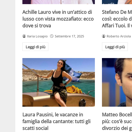
Achille Lauro vive in un’attico di
Stefano De Ma
lusso con vista mozzafiato: ecco
così: eccolo d
dove si trova
Affari Tuoi. Il
Ilaria Losapio
Settembre 17, 2025
Roberto Arciola
Leggi di più
Leggi di più
Laura Pausini, le vacanze in
Matteo Bocel
famiglia della cantante: tutti gli
più: cos’è su
scatti social
divorzio dei g