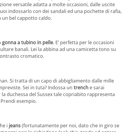
pzione versatile adatta a molte occasioni, dalle uscite
oi indossarlo con dei sandali ed una pochette di rafia,
a un bel cappotto caldo.
a
gonna a tubino in pelle
. E’ perfetta per le occasioni
ultare banali. Lei la abbina ad una camicetta tono su
contrasto cromatico.
han. Si tratta di un capo di abbigliamento dalle mille
impreviste. Sei in tuta? Indossa un
trench
e sarai
er la duchessa del Sussex tale copriabito rappresenta
. Prendi esempio.
he i
jeans
(fortunatamente per noi, dato che in giro se