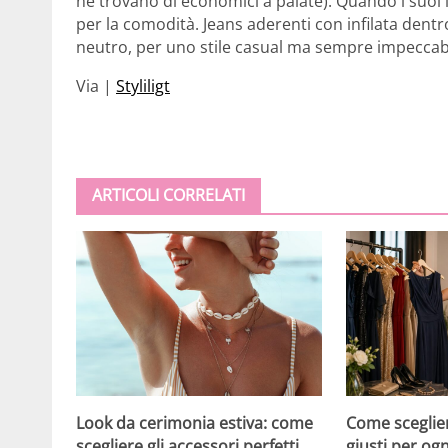
ne trovano di economici a palate). Quando i suoi
per la comodità. Jeans aderenti con infilata dent
neutro, per uno stile casual ma sempre impeccabi
Via |
Styliligt
ARTICOLI CORRELATI
Look da cerimonia estiva: come
Come scegliere
scegliere gli accessori perfetti
giusti per og