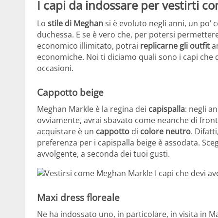
I capi da indossare per vestirti
Lo
stile di Meghan
si è evoluto negli anni, un po’ 
duchessa. E se è vero che, per potersi permetter
economico illimitato, potrai
replicarne gli outfit
an
economiche. Noi ti diciamo quali sono i capi che d
occasioni.
Cappotto beige
Meghan Markle è la regina dei
capispalla
: negli a
ovviamente, avrai sbavato come neanche di fronte
acquistare è un
cappotto
di
colore neutro
. Difat
preferenza per i capispalla beige è assodata. Sceg
avvolgente, a seconda dei tuoi gusti.
Maxi dress floreale
Ne ha indossato uno, in particolare, in visita in 