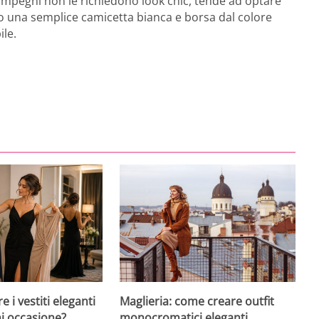
 impegni non le richiedono look chic, tende ad optare
ro una semplice camicetta bianca e borsa dal colore
le.
 i vestiti eleganti
Maglieria: come creare outfit
ni occasione?
monocromatici eleganti