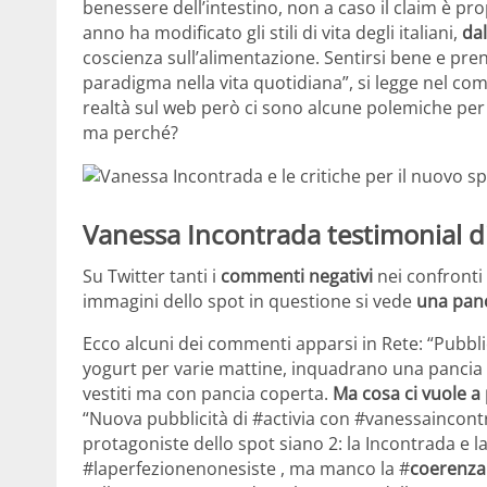
benessere dell’intestino, non a caso il claim è pro
anno ha modificato gli stili di vita degli italiani,
dal
coscienza sull’alimentazione. Sentirsi bene e pr
paradigma nella vita quotidiana”, si legge nel co
realtà sul web però ci sono alcune polemiche pe
ma perché?
Vanessa Incontrada testimonial di
Su Twitter tanti i
commenti negativi
nei confronti 
immagini dello spot in questione si vede
una panc
Ecco alcuni dei commenti apparsi in Rete: “Pubbli
yogurt per varie mattine, inquadrano una pancia p
vestiti ma con pancia coperta.
Ma cosa ci vuole a
“Nuova pubblicità di #activia con #vanessaincont
protagoniste dello spot siano 2: la Incontrada e l
#laperfezionenonesiste , ma manco la #
coerenza